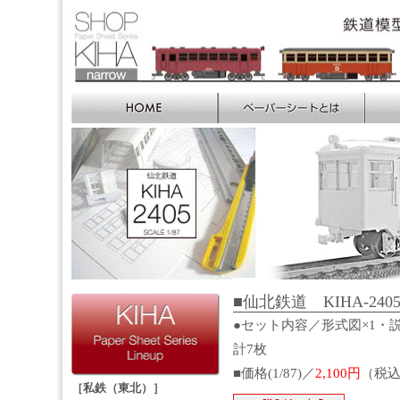
■仙北鉄道 KIHA-2405 
●セット内容／形式図×1・説
計7枚
■価格(1/87)／
2,100円
（税
［私鉄（東北）］