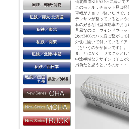
仙北鉄道KIHA2406に続いて
このモデル，チョット見は軽
車幅がチョット狭いだけで、
デッサンが整っているという
私の好きな旧型気動車のおも
昔風なのに、ウインドウヘッ
次の2406のバス窓に繋がっ
外側に開いて付いているドア
（というのかが多いです）。
ま、とにかく、ワタクシとし
中途半端なデザイン（そこがま
男前だと思うというのか・・