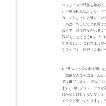
Ｎシリーズの試作を始めて、
い車種がKIHA254とい
ガマンしなさいと躾けている
ールは0.75ミリでは表現
言って、多少精度がわるく
戦術で、とうとう0.5ミリ
できました。これでようやく
うワケです。沖野さんあり
●プラスチックの枝が着い
「画鋲なんて何に使うんだ
では重宝します。 私はこ
ます。柄にプラスチックが
何か楽しげじゃないでしょ
でチクと突いてやります。