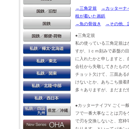
→三角定規
→カッターナ
枝が着いた画鋲
→魚の骨抜き
→その他、
●三角定規
私の使っている三角定規は
すが、1ｃｍ刻みで碁盤の
に入れたかと申しますと、
会社から失敬してきたもの
チョット欠けて、三面ある
けないとか、あちこち接着
多々ありますが、まだまだ
●カッターナイフV ごく一
フで一番大事なことは刃を
で刃を交換しないと、窓枠
なります。といってパチン