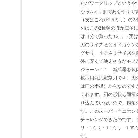
たパワーグリップというやつ
から7.ミリまであるそうで
（実はこれが2.5ミリ）の
刃はこの2種類のほか滅多に
は自分で買った3ミリ（実
刀のサイズほどイイカゲン
グサリ、すぐさまサイズを
外に安くて使えそうなモノ
ジャーン！！ 新兵器を装
模型用丸刃彫刻刀です。刃の
は円の半径）からなのですが
くれます。刃の形状も通常
り込んでいないので、四角
す。このスーパーウエポン
チャレンジできたのです。ち
リ・1ミリ・1.1ミリ・1.3
す。