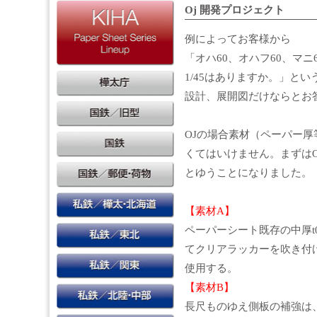
Oj 開発プロジェクト
例によってお客様から
「オハ60、オハフ60、マニ
1/45はありますか。」と
設計、展開図だけならとお
OJの場合素材（ペーパー
くてはいけません。まずはO
とゆうことになりました。
【素材A】
ペーパーシート既存の中厚t0
てクリアラッカーを吹き付け
使用する。
【素材B】
長尺ものゆえ側板の補強は