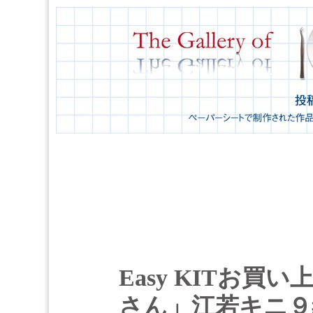
Easy KITお
さん」江若キニ９