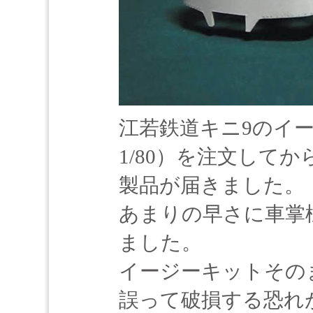
江若鉄道キニ9のイ
1/80）を注文して
製品が届きました。
あまりの早さに車掌
ました。
イージーキットその
誤って破損する恐れ