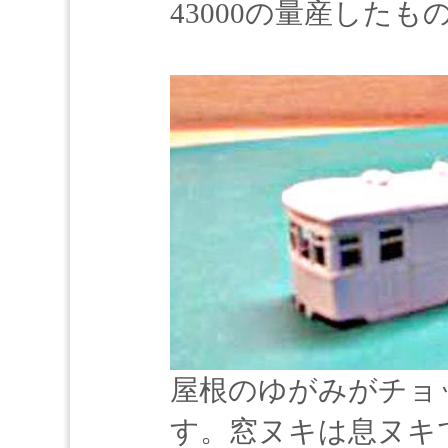
43000の量産した
屋根のゆがみがチョッ
す。窓ヌキは息ヌキ