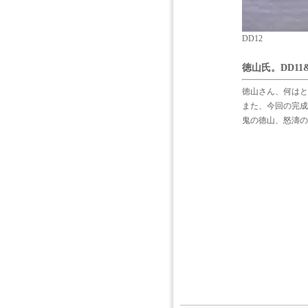
DD12
徳山氏。DD1
徳山さん、何はと
また、今回の完成
鬼の徳山、怒濤の