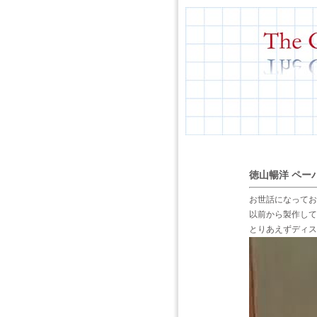
徳山暢洋 ペーパ
お世話になってお
以前から製作して
とりあえずディス