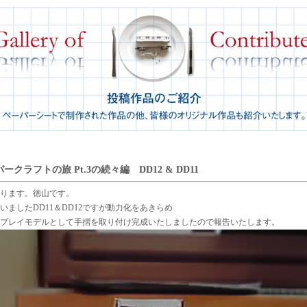
ークラフトの旅 Pt.3の続々編 DD12 & DD11
ります。徳山です。
いましたDD11＆DD12ですが動力化をあきらめ
プレイモデルとして手摺を取り付け完成いたしましたので報告いたします。