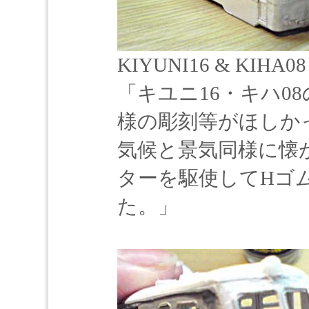
KIYUNI16 & KIHA08
「キユニ16・キハ0
様の彫刻等がほしか
気候と景気同様に懐
ターを駆使してHゴ
た。」