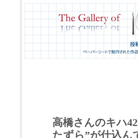
高橋さんのキハ42
たずら”が仕込ん