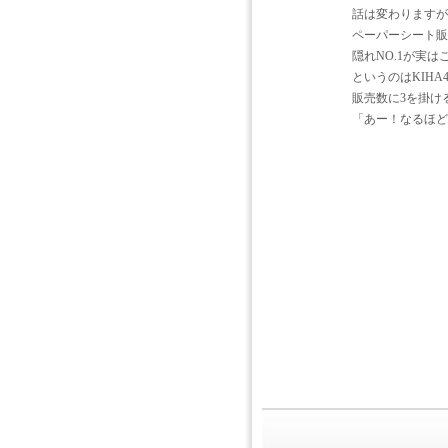
話は変わりますが
ペーパーシート販売
隠れNO.1が実はこ
というのはKIHA
販売数に3を掛け
「あー！なるほど