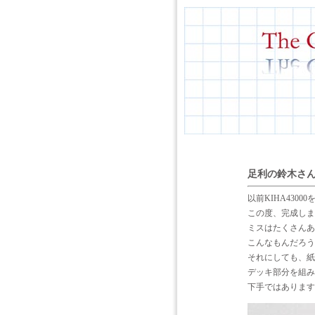
足利の鈴木さん
以前KIHA430
この度、完成しま
ミスはたくさんあ
こんなもんだろう
それにしても、紙
デッキ部分を組み
下手ではあります