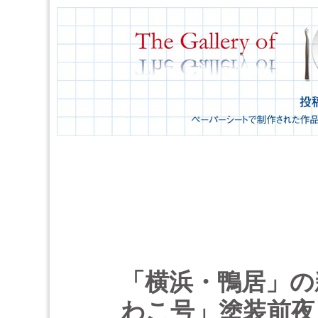
「横浜・鴨居」の新
わこ号」塗装前夜