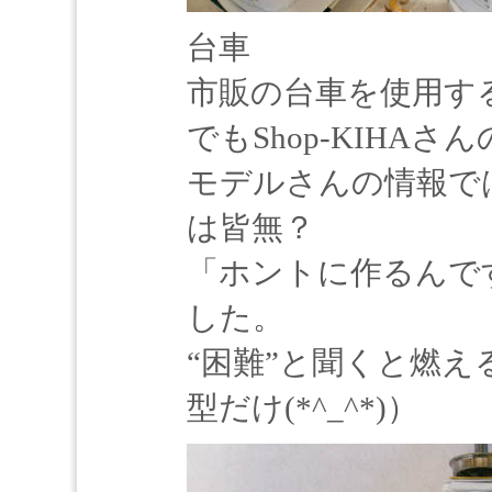
台車
市販の台車を使用す
でもShop-KIHA
モデルさんの情報で
は皆無？
「ホントに作るんで
した。
“困難”と聞くと燃
型だけ(*^_^*)）