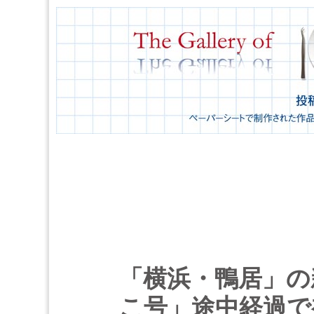
「横浜・鴨居」の
こ号」途中経過で