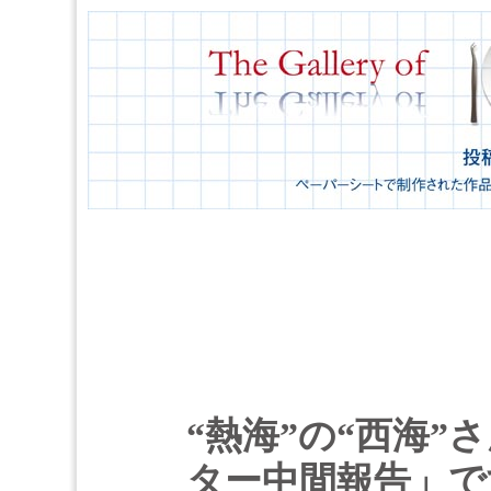
“熱海”の“西海”さ
ター中間報告」で