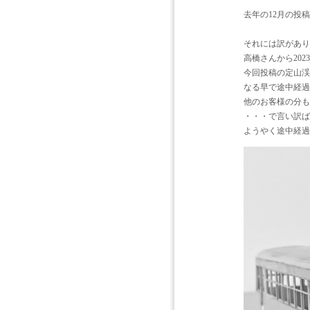
去年の12月の投
それには訳があり
高橋さんから20
今回投稿の定山渓
なる早で途中経過
他のお客様の分も
・・・で言い訳ば
ようやく途中経過