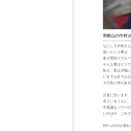
和歌山の中村
なにしろ中村さん
若いという事は、
多少荒削りでも？
そんな事はどうで
私も、昔は夕陽に
いまでは足ではな
その先に何がある
正直に言います。
見ているうちに、
不思議なパワーの
いやはや、これぞ
HPへのUPが遅