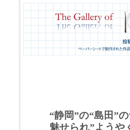
“静岡”の“島田”
魅せられ”ようや