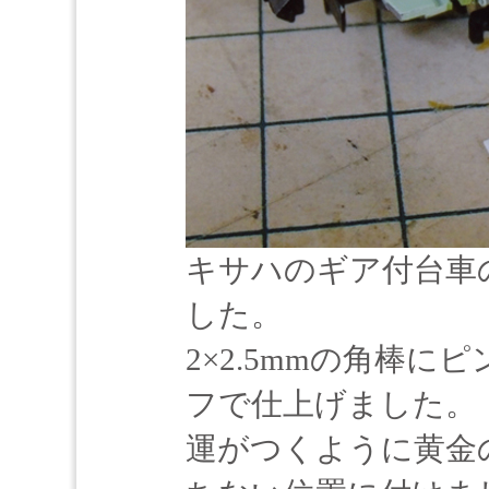
キサハのギア付台車
した。
2×2.5mmの角棒
フで仕上げました。
運がつくように黄金