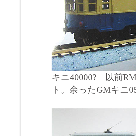
キニ40000? 以
ト。余ったGMキニ