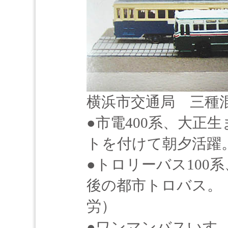
横浜市交通局 三種
●市電400系、大正
トを付けて朝夕活躍
●トロリーバス100
後の都市トロバス。
労）
●ワンマンバスいすゞ