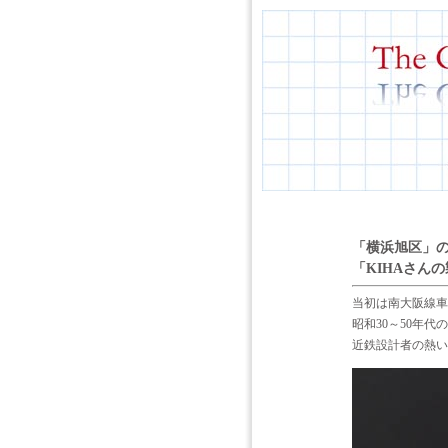
「横浜旭区」の
「KIHAさん
当初は南大阪線車
昭和30～50年
近鉄設計者の熱い