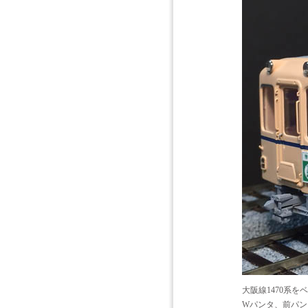
大阪線1470系
Wパンタ、前パン