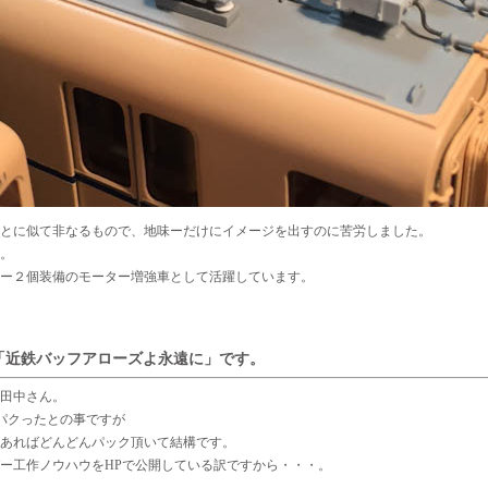
とに似て非なるもので、地味ーだけにイメージを出すのに苦労しました。
。
ー２個装備のモーター増強車として活躍しています。
ん「近鉄バッフアローズよ永遠に」です。
a田中さん。
をパクったとの事ですが
あればどんどんパック頂いて結構です。
ー工作ノウハウをHPで公開している訳ですから・・・。