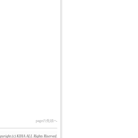
pageの先頭へ
pyright (c) KIHA ALL Rights Riserved.