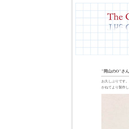
"岡山のO"さ
お久しぶりです。
かねてより製作し