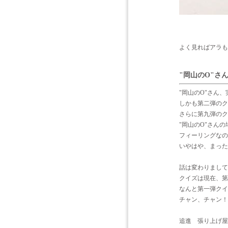
よく見ればアラも
"岡山のO"さ
"岡山のO"さん
しかも第二弾のク
さらに第九弾のク
"岡山のO"さん
フィーリングなの
いやはや、まった
話は変わりまして
クイズは現在、第
なんと第一弾クイ
チャン、チャン！
追進 張り上げ屋