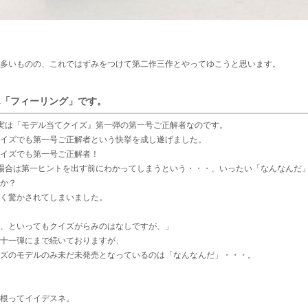
多いものの、これではずみをつけて第二作三作とやってゆこうと思います。
ん「フィーリング」です。
、実は「モデル当てクイズ』第一弾の第一号ご正解者なのです。
イズでも第一号ご正解者という快挙を成し遂げました。
イズでも第一号ご正解者！
の場合は第一ヒントを出す前にわかってしまうという・・・、いったい「なんなんだ
か？
く驚かされてしまいました。
、といってもクイズがらみのはなしですが、」
十一弾にまで続いておりますが、
ズのモデルのみ未だ未発売となっているのは「なんなんだ」・・・。
根ってイイデスネ。