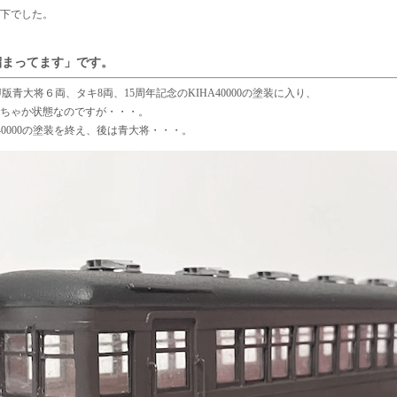
下でした。
溜まってます」です。
版青大将６両、タキ8両、15周年記念のKIHA40000の塗装に入り、
ちゃか状態なのですが・・・。
40000の塗装を終え、後は青大将・・・。