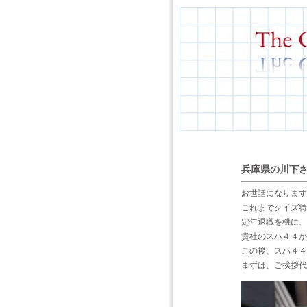
兵庫県の川下
お世話になります
これまでクイズ特
定年退職を機に、
貴社のスハ４４か
この後、スハ４４
まずは、ご挨拶代