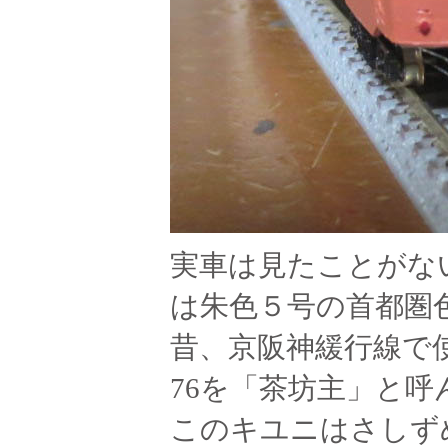
実車は見たことがな
は朱色５号の首都圏
昔、京阪神緩行線で
76を「茶坊主」と
このキユニはさしず