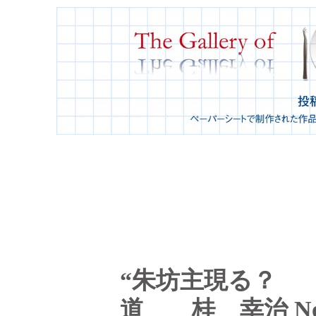
“朱坊主現る？ 
道 桂 幸治 No.