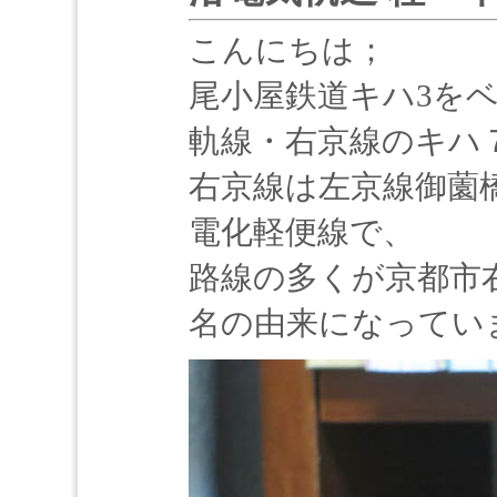
こんにちは；
尾小屋鉄道キハ3を
軌線・右京線のキハ
右京線は左京線御薗橋
電化軽便線で、
路線の多くが京都市
名の由来になってい