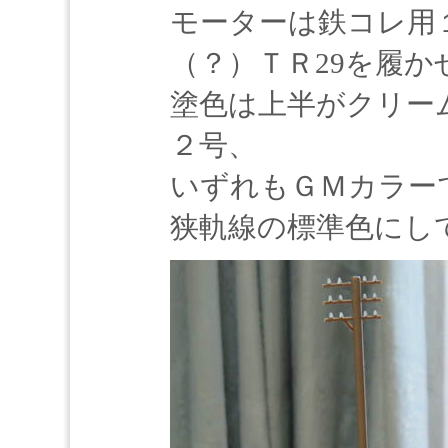
モーターは鉄コレ用
（？）ＴＲ29を履か
塗色は上半がクリー
２号、
いずれもＧＭカラー
狭軌線の標準色にし