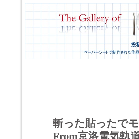
斬った貼ったでモ
From京洛電気軌道 