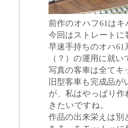
前作のオハフ61はキ
今回はストレートに
早速手持ちのオハ6
（？）の運用に就い
写真の客車は全てキ
旧型客車も完成品が
が、私はやっぱり作
きたいですね。
作品の出来栄えは別