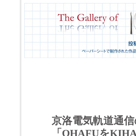
京洛電気軌道通信
「OHAFUをKI