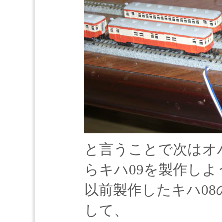
と言うことで次はオ
らキハ09を製作し
以前製作したキハ0
して、