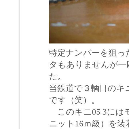
特定ナンバーを狙っ
タもありませんが一応
た。
当鉄道で３輌目のキ
です（笑）。
このキニ05 3に
ニット16ｍ級）を装