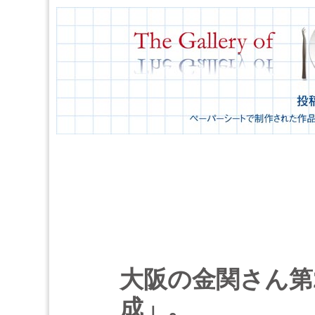
大阪の金関さん第2
成」。