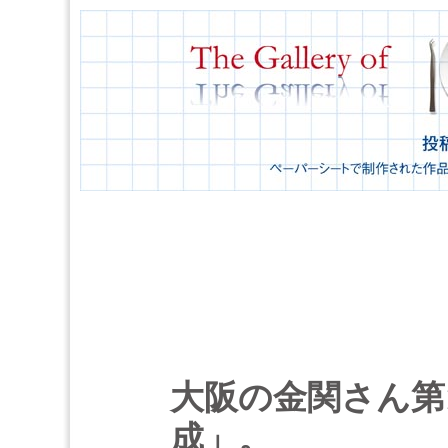
大阪の金関さん第
成」。