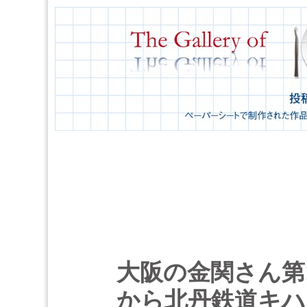
大阪の金関さん第1
から北丹鉄道キハ1