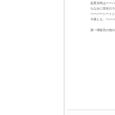
起業当時はペーパ
ちなみに現在のラ
ペーパーシートシ
今後とも、ペーパ
第一弾販売の他の3形