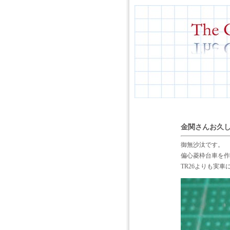
金関さんお久しぶ
御無沙汰です。
偏心菱枠台車を作
TR26よりも実