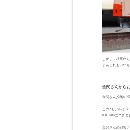
しかし，相変わら
まあこれもいつも
金関さんから
金関さん投稿のKIHA
この2モデルはペ
KIHA08につ
金関さんの顧客ナ