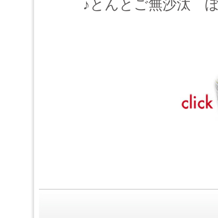
♪とんとご無沙汰 