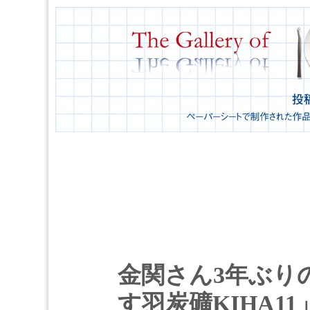
金関さん3年ぶり
す羽炭礦KIHA11