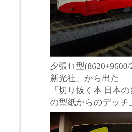
夕張11型(8620+96
新光社』から出た
『切り抜く本 日本の
の型紙からのデッチ