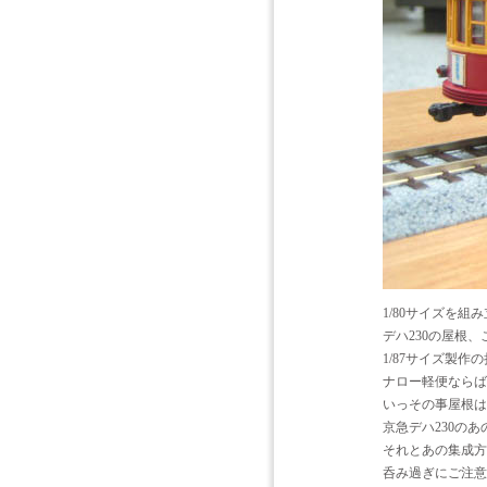
1/80サイズを
デハ230の屋根
1/87サイズ製
ナロー軽便ならば
いっその事屋根は
京急デハ230の
それとあの集成方
呑み過ぎにご注意