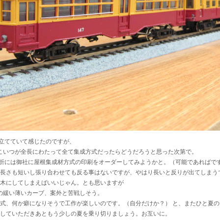
組み立てていて感じたのですが、
、こいつが全長にわたって全て集成方式だったらどうだろうと思った次第で。
作の折には御社に屋根集成材方式の印刷をオーダーしてみようかと。（可能であればで
長さも短いし張り合わせても反る事はないですが、やはり長いと反りが出てしまう
木にしてしまえばいいじゃん。とも思いますが
あの緩い薄いカーブ、案外と苦戦しそう。
式、何か癖になりそうで工作が楽しいのです。（自分だけか？） と、またひと夏
していただきあともう少しの夏を乗り切りましょう。お互いに。