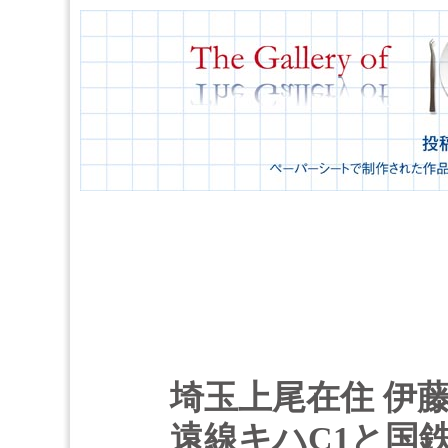
埼玉上尾在住 伊
遠線キハC1と国鉄