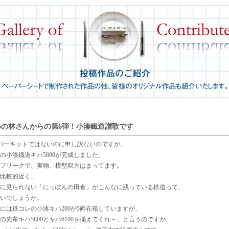
いの林さんからの第6弾！小湊鐵道讃歌です
ーパーキットではないのに申し訳ないのですが、
の小湊鐡道キハ5800が完成しました。
フリークで、実物、模型双方はまってます。
比較的近く、
に見られない「にっぽんの田舎」がこんなに残っている鉄道って、
いでしょうか。
には鉄コレの小湊キハ200が5両在籍していますが、
の先輩キハ5800とキハ6100を揃えてくれ～」と言うのですが、