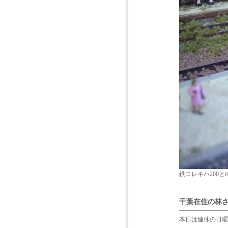
鉄コレキハ200と
千葉在住の林さ
本日は連休の日曜