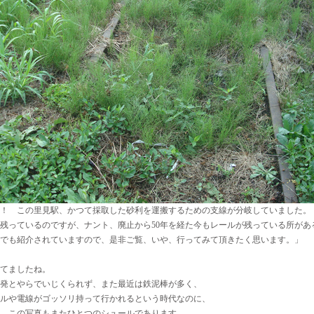
！ この里見駅、かつて採取した砂利を運搬するための支線が分岐していました。
残っているのですが、ナント、廃止から50年を経た今もレールが残っている所があ
でも紹介されていますので、是非ご覧、いや、行ってみて頂きたく思います。」
てましたね。
発とやらでいじくられず、また最近は鉄泥棒が多く、
ルや電線がゴッソリ持って行かれるという時代なのに、
、この写真もまたひとつのシュールであります。