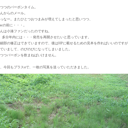
つつのバーボンタイム。
んからのメール。
っなー。またひとつおつまみが増えてしまったと思いつつ、
acの前に・・・。
んは小湊ファンだったのですね。
100、多分年内には・・・発売を再開させたいと思っています。
細部の修正はできていますので、後はHPに載せるための見本を作ればいいのです
ていまして、のびのびになってしまいました。
つつバーボンを飲まねばいけません。
、今回もプラスαで、一枚の写真を送っていただきました。