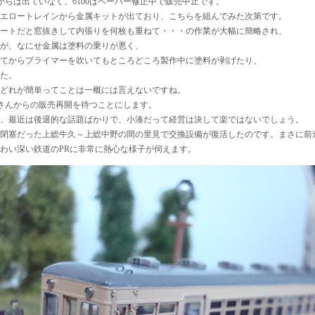
さんからは出ていなく、6100はペーパー修正中で販売中止です。
はイエロートレインから金属キットが出ており、こちらを組んでみた次第です。
ートだと窓抜きして内張りを何枚も重ねて・・・の作業が大幅に簡略され、
が、なにせ金属は塗料の乗りが悪く、
てからプライマーを吹いてもところどころ製作中に塗料が剥げたり、
た。
どれが簡単ってことは一概には言えないですね。
HAさんからの販売再開を待つことにします。
、最近は後退的な話題ばかりで、小湊だって経営は決して楽ではないでしょう。
一閉塞だった上総牛久～上総中野の間の里見で交換設備が復活したのです。まさに前
わい深い鉄道のPRに非常に熱心な様子が伺えます。