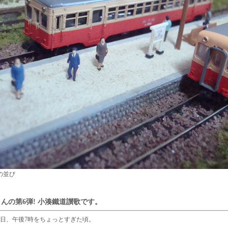
の並び
んの第6弾! 小湊鐵道讃歌です。
日、午後7時をちょっとすぎた頃。