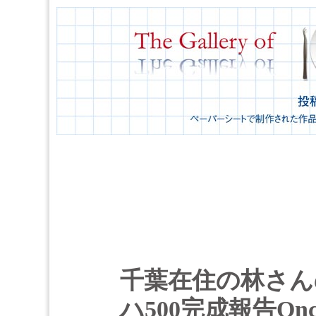
千葉在住の林さんの
ハ500完成報告Onc