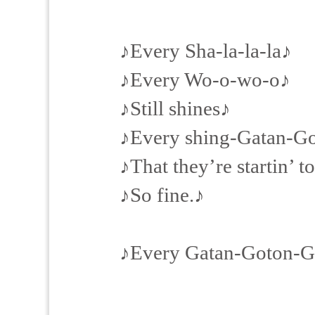
♪Every Sha-la-la-la♪
♪Every Wo-o-wo-o♪
♪Still shines♪
♪Every shing-Gatan-G
♪That they’re startin’ t
♪So fine.♪
♪Every Gatan-Goto