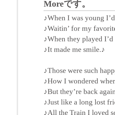
Moreです。
♪When I was young I’d l
♪Waitin’ for my favorit
♪When they played I’d
♪It made me smile.♪
♪Those were such happ
♪How I wondered wher
♪But they’re back agai
♪Just like a long lost fr
♪All the Train I loved s