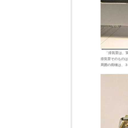
「排気菅は、実
排気菅そのものは
周囲の雨樋は、３