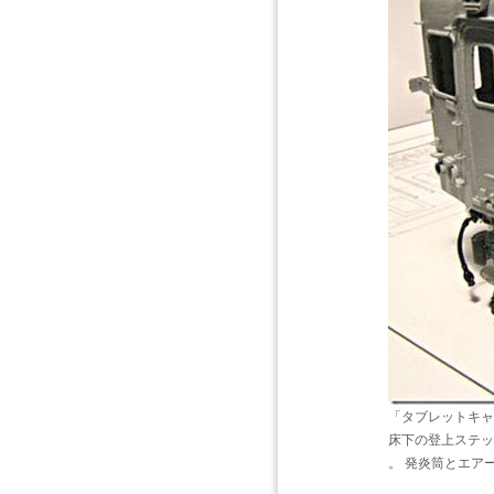
「タブレットキャ
床下の登上ステッ
。 発炎筒とエア