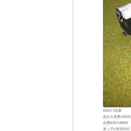
KIHA 3兄弟
左から長男のKIHA
次男KIHA40000
末っ子のKIHA0