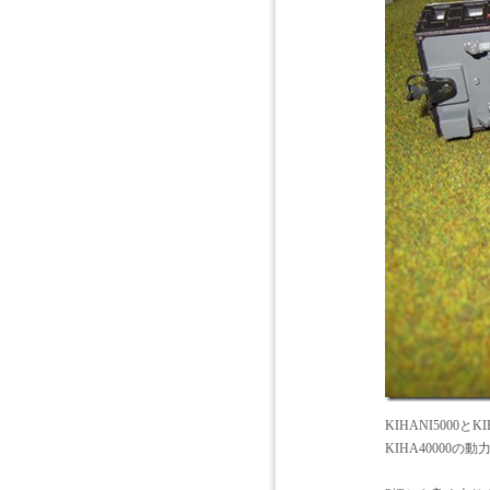
KIHANI500
KIHA4000