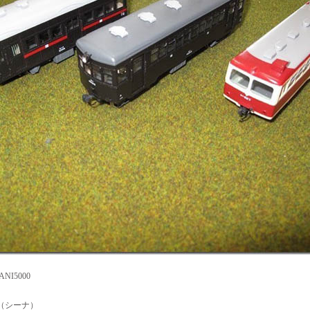
NI5000
3（シーナ）