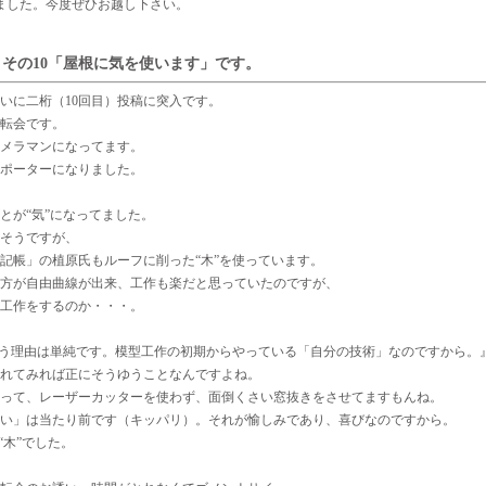
ました。今度ぜひお越し下さい。
その10「屋根に気を使います」です。
いに二桁（10回目）投稿に突入です。
転会です。
メラマンになってます。
ポーターになりました。
とが“気”になってました。
そうですが、
記帳」の植原氏もルーフに削った“木”を使っています。
方が自由曲線が出来、工作も楽だと思っていたのですが、
工作をするのか・・・。
使う理由は単純です。模型工作の初期からやっている「自分の技術」なのですから。
れてみれば正にそうゆうことなんですよね。
って、レーザーカッターを使わず、面倒くさい窓抜きをさせてますもんね。
い」は当たり前です（キッパリ）。それが愉しみであり、喜びなのですから。
“木”でした。