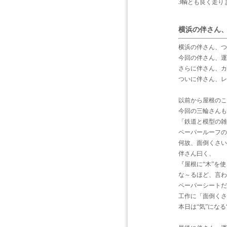
3輌とも良く走り
横浜の伴さん、
横浜の伴さん、つ
今回の伴さん、運
さらに伴さん、カ
ついに伴さん、レ
以前から屋根のこ
今回の三輪さんも
「鉄道と模型の雑
ペーパールーフの
何故、面倒くさい
伴さん曰く、
『屋根に“木”を
な～るほど、言わ
ペーパーシートだ
工作に「面倒くさ
本日は“気”になる