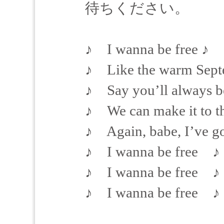
待ちください。
♪ I wanna be free ♪
♪ Like the warm Sept
♪ Say you’ll always b
♪ We can make it to t
♪ Again, babe, I’ve g
♪ I wanna be free ♪
♪ I wanna be free ♪
♪ I wanna be free ♪