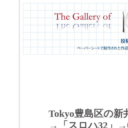
Tokyo豊島区の
→「スロハ32」