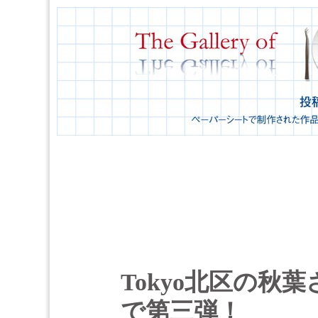
Tokyo北区の秋
で第三弾！