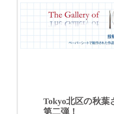
Tokyo北区の秋
第二弾！